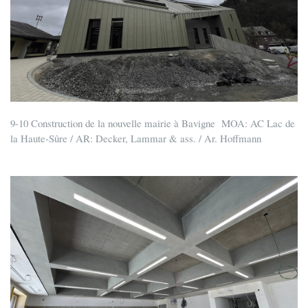
9-10 Construction de la nouvelle mairie à Bavigne MOA: AC Lac de
la Haute-Sûre / AR: Decker, Lammar & ass. / Ar. Hoffmann