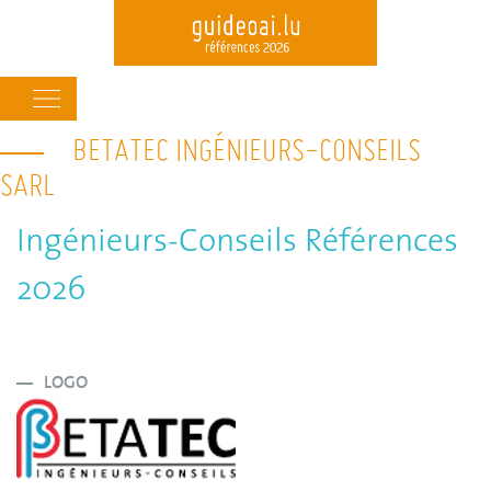
Main
navigation
BETATEC INGÉNIEURS-CONSEILS
Skip
to
SARL
main
content
Ingénieurs-Conseils Références
2026
LOGO