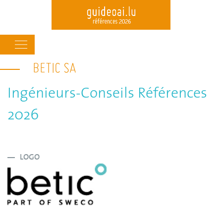
Main
navigation
BETIC SA
Skip
to
main
Ingénieurs-Conseils Références
content
2026
LOGO