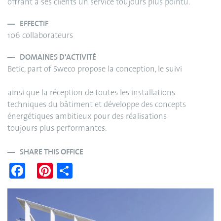
offrant à ses clients un service toujours plus pointu.
EFFECTIF
106 collaborateurs
DOMAINES D'ACTIVITÉ
Betic, part of Sweco propose la conception, le suivi
ainsi que la réception de toutes les installations
techniques du bâtiment et développe des concepts
énergétiques ambitieux pour des réalisations
toujours plus performantes.
SHARE THIS OFFICE
Fa
Pi
S
ce
nt
ha
bo
er
re
ok
es