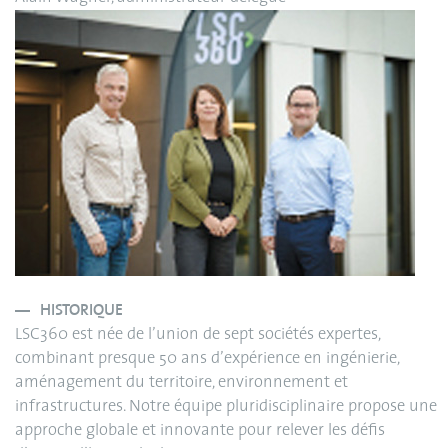
HISTORIQUE
LSC360 est née de l’union de sept sociétés expertes,
combinant presque 50 ans d’expérience en ingénierie,
aménagement du territoire, environnement et
infrastructures. Notre équipe pluridisciplinaire propose une
approche globale et innovante pour relever les défis