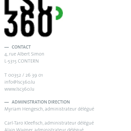
CONTACT
4, rue Albert Simon
L-5315 CONTERN
T 00352 / 26 39 01
info@lsc360.lu
www.lsc360.lu
ADMINISTRATION DIRECTION
Myriam Hengesch, administrateur délégué
Carl-Taro Kleefisch, administrateur délégué
Alain Wagner, administrateur délégué