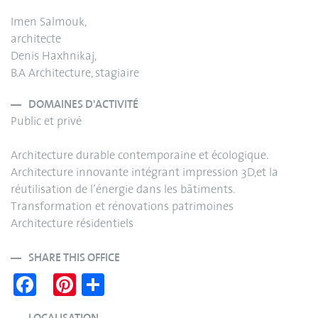
Imen Salmouk,
architecte
Denis Haxhnikaj,
B.A Architecture, stagiaire
DOMAINES D'ACTIVITÉ
Public et privé
Architecture durable contemporaine et écologique.
Architecture innovante intégrant impression 3D,et la
réutilisation de l’énergie dans les bâtiments.
Transformation et rénovations patrimoines
Architecture résidentiels
SHARE THIS OFFICE
Fa
Pi
S
ce
nt
ha