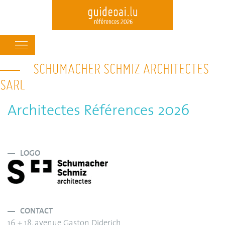
Main
navigation
SCHUMACHER SCHMIZ ARCHITECTES
Skip
to
SARL
main
content
Architectes Références 2026
LOGO
CONTACT
16 + 18, avenue Gaston Diderich