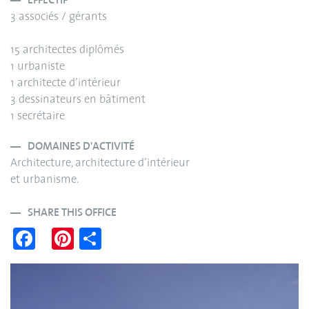
EFFECTIF
3 associés / gérants
15 architectes diplômés
1 urbaniste
1 architecte d’intérieur
3 dessinateurs en bâtiment
1 secrétaire
DOMAINES D'ACTIVITÉ
Architecture, architecture d’intérieur
et urbanisme.
SHARE THIS OFFICE
Fa
Pi
S
ce
nt
ha
bo
er
re
ok
es